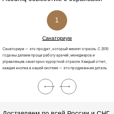
1
Санаториум
Санаториум — это продукт, который меняет отрасль. С 2010
И
года мы делаем проще работу врачей, менеджеров и
и
управленцев санаторно-курортной отрасли. Каждый отчет,
о
каждая кнопка в нашей системе — это продуманная деталь.
ф
Доставляем по всей России и СНГ