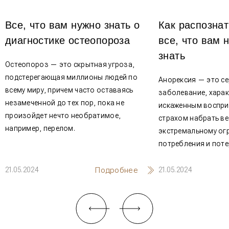
Все, что вам нужно знать о
Как распознат
диагностике остеопороза
все, что вам 
знать
Остеопороз — это скрытная угроза,
подстерегающая миллионы людей по
Анорексия — это се
всему миру, причем часто оставаясь
заболевание, хара
незамеченной до тех пор, пока не
искаженным воспри
произойдет нечто необратимое,
страхом набрать ве
например, перелом.
экстремальному ог
потребления и поте
Подробнее
21.05.2024
21.05.2024