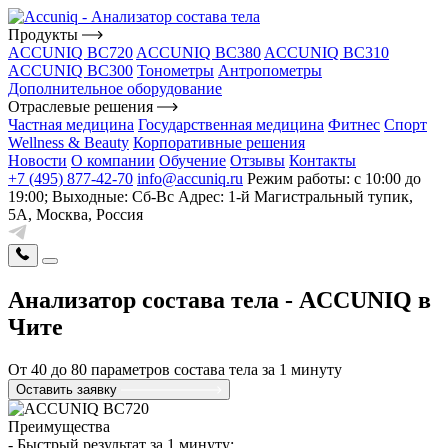
Продукты
ACCUNIQ BC720
ACCUNIQ BC380
ACCUNIQ BC310
ACCUNIQ BC300
Тонометры
Антропометры
Дополнительное оборудование
Отраслевые решения
Частная медицина
Государственная медицина
Фитнес
Спорт
Wellness & Beauty
Корпоративные решения
Новости
О компании
Обучение
Отзывы
Контакты
+7 (495) 877-42-70
info@accuniq.ru
Режим работы: с 10:00 до
19:00; Выходные: Сб-Вс
Адрес: 1-й Магистральный тупик,
5А, Москва, Россия
Анализатор состава тела - ACCUNIQ
в
Чите
От 40 до 80 параметров состава тела за 1 минуту
Оставить заявку
Преимущества
- Быстрый результат за 1 минуту;