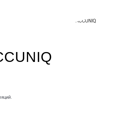
CCUNIQ
яций.