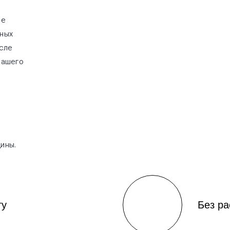
ые
сных
осле
вашего
ины.
ту
Без р