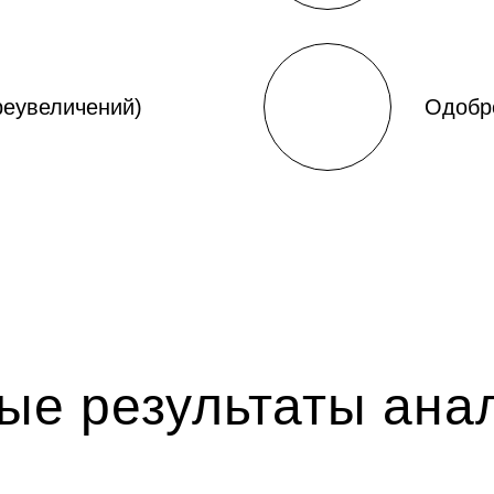
реувеличений)
Одобр
ые результаты анал