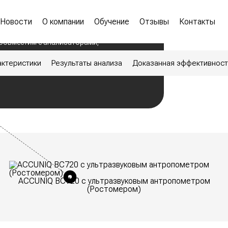
реимущества
Новости
О компании
Обучение
Отзывы
Контакты
 Автоматическое измерение роста;
 Быстрый результат;
 Совместим с анализаторами;
актеристики
Результаты анализа
Доказанная эффективност
ACCUNIQ BC720 с ультразвуковым антропометром
(Ростомером)