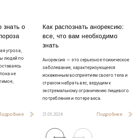
о вам нужно знать о
Как распознать ано
стике остеопороза
все, что вам необх
знать
з — это скрытная угроза,
гающая миллионы людей по
Анорексия — это серьезное 
у, причем часто оставаясь
заболевание, характеризую
ной до тех пор, пока не
искаженным восприятием сво
т нечто необратимое,
страхом набрать вес, ведущ
 перелом.
экстремальному ограничен
потребления и потере веса.
Подробнее
По
21.05.2024