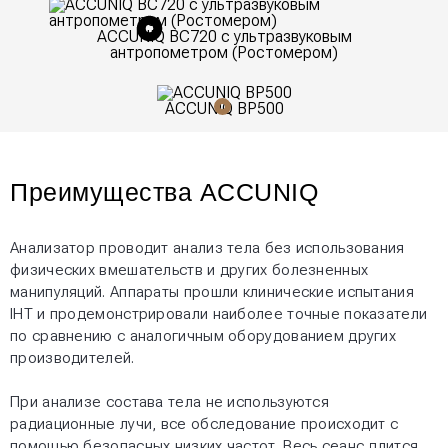
- Совместимость с
анализаторами;
ACCUNIQ BC720 с ультразвуковым
- Измерение давления в случае
антропометром (Ростомером)
тонкого предплечья;
- Отсутствие измерительных
ACCUNIQ BP500
погрешностей;
Преимущества ACCUNIQ
Анализатор проводит анализ тела без использования
физических вмешательств и других болезненных
манипуляций. Аппараты прошли клинические испытания
IHT и продемонстрировали наиболее точные показатели
по сравнению с аналогичным оборудованием других
производителей.
При анализе состава тела не используются
радиационные лучи, все обследование происходит с
помощью безопасных низких частот. Весь сеанс длится