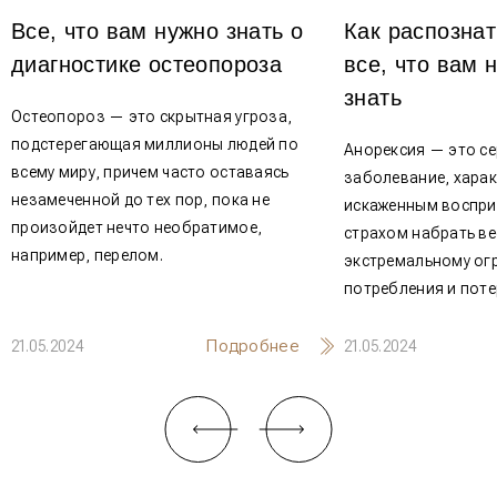
Все, что вам нужно знать о
Как распознат
диагностике остеопороза
все, что вам 
знать
Остеопороз — это скрытная угроза,
подстерегающая миллионы людей по
Анорексия — это се
всему миру, причем часто оставаясь
заболевание, хара
незамеченной до тех пор, пока не
искаженным воспри
произойдет нечто необратимое,
страхом набрать ве
например, перелом.
экстремальному ог
потребления и поте
Подробнее
21.05.2024
21.05.2024