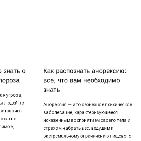
о знать о
Как распознать анорексию:
пороза
все, что вам необходимо
знать
ая угроза,
ы людей по
Анорексия — это серьезное психическое
 оставаясь
заболевание, характеризующееся
 пока не
искаженным восприятием своего тела и
тимое,
страхом набрать вес, ведущим к
экстремальному ограничению пищевого