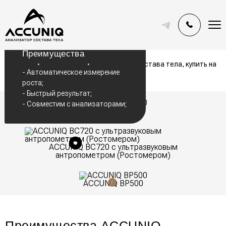
Преимущества
Главная
Поддержка
Анализатор состава тела, купить на
территории РФ и СНГ
- Автоматическое измерение
роста;
- Быстрый результат;
- Совместим с анализаторами;
ACCUNIQ BC720
ACCUNIQ BC720 с ультразвуковым
антропометром (Ростомером)
ACCUNIQ BP500
Преимущества ACCUNIQ