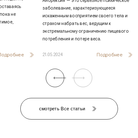
Анорексия — это серьезное психи
чем часто оставаясь
заболевание, характеризующееся
 тех пор, пока не
искаженным восприятием своего т
то необратимое,
страхом набрать вес, ведущим к
лом.
экстремальному ограничению пи
потребления и потере веса.
Подробнее
Подроб
21.05.2024
смотреть Все статьи