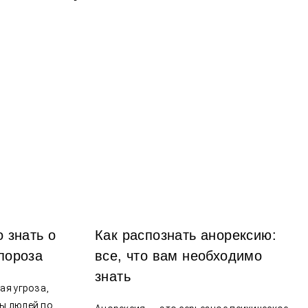
ам нужно знать о
Как распознать анорекс
е остеопороза
все, что вам необходим
знать
то скрытная угроза,
я миллионы людей по