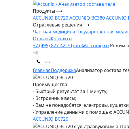
Продукты
ACCUNIQ BC720
ACCUNIQ BC380
ACCUNIQ 
Отраслевые решения
Частная медицина
Государственная меди
Отзывы
Контакты
+7 (495) 877-42-70
info@accuniq.ru
Режим ра
Главная
Поддержка
Анализатор состава те
Преимущества
- Быстрый результат за 1 минуту;
- Встроенные весы;
- Вам не понадобятся: электроды, кушетк
- Управление данными с помощью ACCUN
ACCUNIQ BC720