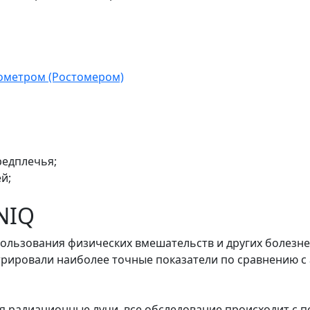
ометром (Ростомером)
редплечья;
й;
NIQ
спользования физических вмешательств и других болез
трировали наиболее точные показатели по сравнению с
ся радиационные лучи, все обследование происходит с 