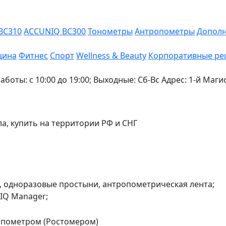
BC310
ACCUNIQ BC300
Тонометры
Антропометры
Дополн
цина
Фитнес
Спорт
Wellness & Beauty
Корпоративные ре
боты: с 10:00 до 19:00; Выходные: Сб-Вс
Адрес: 1-й Маги
ла, купить на территории РФ и СНГ
и, одноразовые простыни, антропометрическая лента;
IQ Manager;