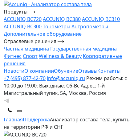
Продукты
ACCUNIQ BC720
ACCUNIQ BC380
ACCUNIQ BC310
ACCUNIQ BC300
Тонометры
Антропометры
Дополнительное оборудование
Отраслевые решения
Частная медицина
Государственная медицина
Фитнес
Спорт
Wellness & Beauty
Корпоративные
решения
Новости
О компании
Обучение
Отзывы
Контакты
+7 (495) 877-42-70
info@accuniq.ru
Режим работы: с
10:00 до 19:00; Выходные: Сб-Вс
Адрес: 1-й
Магистральный тупик, 5А, Москва, Россия
Главная
Поддержка
Анализатор состава тела, купить
на территории РФ и СНГ