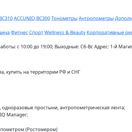
BC310
ACCUNIQ BC300
Тонометры
Антропометры
Дополн
цина
Фитнес
Спорт
Wellness & Beauty
Корпоративные ре
боты: с 10:00 до 19:00; Выходные: Сб-Вс
Адрес: 1-й Маги
ла, купить на территории РФ и СНГ
и, одноразовые простыни, антропометрическая лента;
IQ Manager;