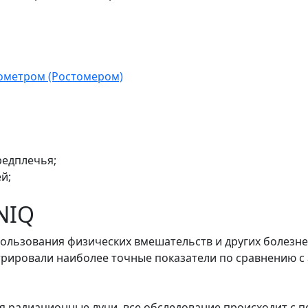
ометром (Ростомером)
редплечья;
й;
NIQ
спользования физических вмешательств и других болез
трировали наиболее точные показатели по сравнению с
ся радиационные лучи, все обследование происходит с 