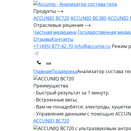
Продукты
ACCUNIQ BC720
ACCUNIQ BC380
ACCUNIQ 
Отраслевые решения
Частная медицина
Государственная меди
Отзывы
Контакты
+7 (495) 877-42-70
info@accuniq.ru
Режим ра
Главная
Поддержка
Анализатор состава те
Преимущества
- Быстрый результат за 1 минуту;
- Встроенные весы;
- Вам не понадобятся: электроды, кушетк
- Управление данными с помощью ACCUN
ACCUNIQ BC720