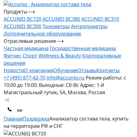
Продукты
ACCUNIQ BC720
ACCUNIQ BC380
ACCUNIQ BC310
ACCUNIQ BC300
Тонометры
Антропометры
Дополнительное оборудование
Отраслевые решения
Частная медицина
Государственная медицина
Фитнес
Спорт
Wellness & Beauty
Корпоративные
решения
Новости
О компании
Обучение
Отзывы
Контакты
+7 (495) 877-42-70
info@accuniq.ru
Режим работы: с
10:00 до 19:00; Выходные: Сб-Вс
Адрес: 1-й
Магистральный тупик, 5А, Москва, Россия
Главная
Поддержка
Анализатор состава тела, купить
на территории РФ и СНГ