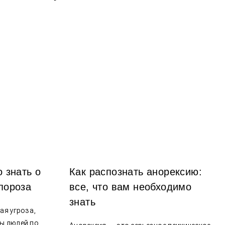
 вам нужно знать о
Как распознать аноре
ике остеопороза
все, что вам необход
знать
— это скрытная угроза,
щая миллионы людей по