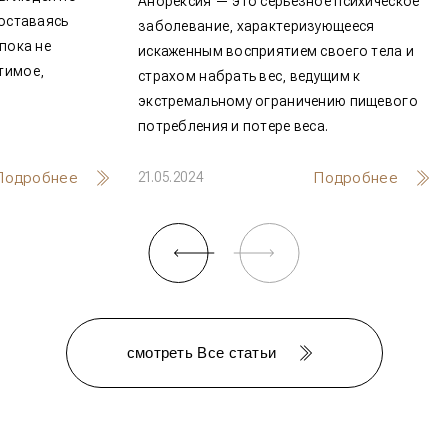
Анорексия — это серьезное пс
причем часто оставаясь
заболевание, характеризующе
 до тех пор, пока не
искаженным восприятием своег
нечто необратимое,
страхом набрать вес, ведущим 
ерелом.
экстремальному ограничению 
потребления и потере веса.
Подробнее
Подр
21.05.2024
смотреть Все статьи