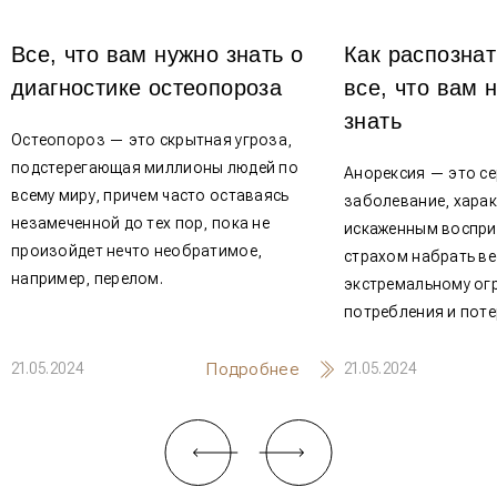
Все, что вам нужно знать о
Как распознат
диагностике остеопороза
все, что вам 
знать
Остеопороз — это скрытная угроза,
подстерегающая миллионы людей по
Анорексия — это се
всему миру, причем часто оставаясь
заболевание, хара
незамеченной до тех пор, пока не
искаженным воспри
произойдет нечто необратимое,
страхом набрать ве
например, перелом.
экстремальному ог
потребления и поте
Подробнее
21.05.2024
21.05.2024