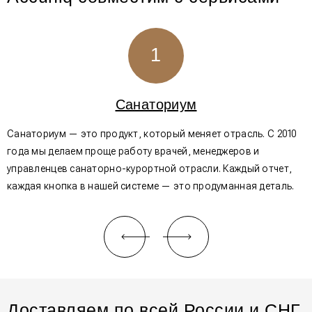
1
Санаториум
Санаториум — это продукт, который меняет отрасль. С 2010
И
года мы делаем проще работу врачей, менеджеров и
и
управленцев санаторно-курортной отрасли. Каждый отчет,
о
каждая кнопка в нашей системе — это продуманная деталь.
ф
Доставляем по всей России и СНГ