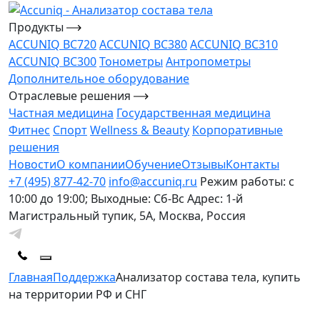
Продукты
ACCUNIQ BC720
ACCUNIQ BC380
ACCUNIQ BC310
ACCUNIQ BC300
Тонометры
Антропометры
Дополнительное оборудование
Отраслевые решения
Частная медицина
Государственная медицина
Фитнес
Спорт
Wellness & Beauty
Корпоративные
решения
Новости
О компании
Обучение
Отзывы
Контакты
+7 (495) 877-42-70
info@accuniq.ru
Режим работы: с
10:00 до 19:00; Выходные: Сб-Вс
Адрес: 1-й
Магистральный тупик, 5А, Москва, Россия
Главная
Поддержка
Анализатор состава тела, купить
на территории РФ и СНГ