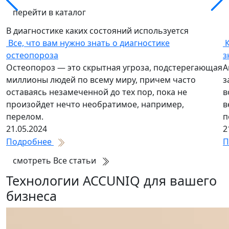
перейти в каталог
В диагностике каких состояний используется
Все, что вам нужно знать о диагностике
остеопороза
з
Остеопороз — это скрытная угроза, подстерегающая
А
миллионы людей по всему миру, причем часто
з
оставаясь незамеченной до тех пор, пока не
в
произойдет нечто необратимое, например,
в
перелом.
п
21.05.2024
2
Подробнее
П
смотреть Все статьи
Технологии ACCUNIQ для вашего
бизнеса